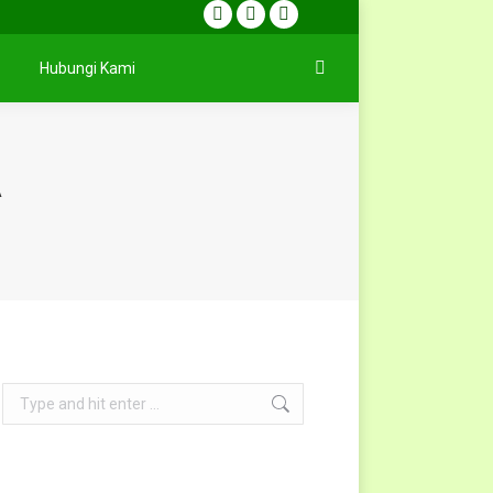
Facebook
X
Dribbble
page
page
page
Hubungi Kami
Search:
opens
opens
opens
in
in
in
new
new
new
window
window
window
A
Search: