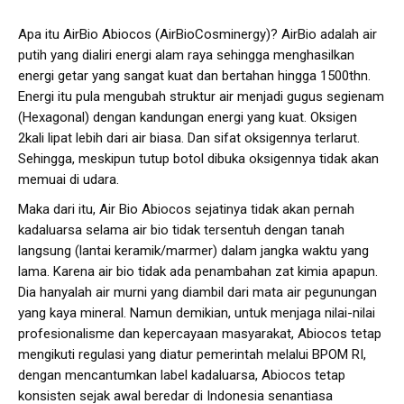
Apa itu AirBio Abiocos (AirBioCosminergy)? AirBio adalah air
putih yang dialiri energi alam raya sehingga menghasilkan
energi getar yang sangat kuat dan bertahan hingga 1500thn.
Energi itu pula mengubah struktur air menjadi gugus segienam
(Hexagonal) dengan kandungan energi yang kuat. Oksigen
2kali lipat lebih dari air biasa. Dan sifat oksigennya terlarut.
Sehingga, meskipun tutup botol dibuka oksigennya tidak akan
memuai di udara.
Maka dari itu, Air Bio Abiocos sejatinya tidak akan pernah
kadaluarsa selama air bio tidak tersentuh dengan tanah
langsung (lantai keramik/marmer) dalam jangka waktu yang
lama. Karena air bio tidak ada penambahan zat kimia apapun.
Dia hanyalah air murni yang diambil dari mata air pegunungan
yang kaya mineral. Namun demikian, untuk menjaga nilai-nilai
profesionalisme dan kepercayaan masyarakat, Abiocos tetap
mengikuti regulasi yang diatur pemerintah melalui BPOM RI,
dengan mencantumkan label kadaluarsa, Abiocos tetap
konsisten sejak awal beredar di Indonesia senantiasa