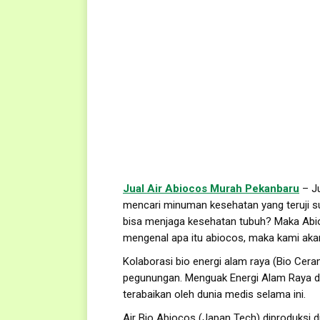
Jual Air Abiocos Murah Pekanbaru
– Ju
mencari minuman kesehatan yang teruji su
bisa menjaga kesehatan tubuh? Maka Abi
mengenal apa itu abiocos, maka kami ak
Kolaborasi bio energi alam raya (Bio Cer
pegunungan. Menguak Energi Alam Raya dan
terabaikan oleh dunia medis selama ini.
Air Bio Abiocos (Japan Tech) diproduksi 