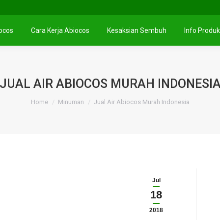
iocos
Cara Kerja Abiocos
Kesaksian Sembuh
Info Produk
JUAL AIR ABIOCOS MURAH INDONESI
You are here:
Home
Minuman
Jual Air Abiocos Murah Indonesia
Jul
18
2018