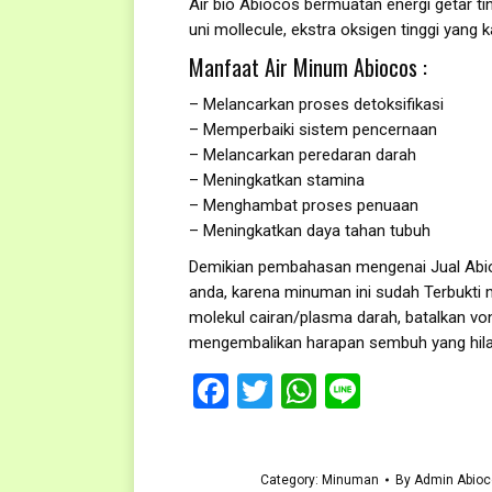
Air bio Abiocos bermuatan energi getar ti
uni mollecule, ekstra oksigen tinggi yang 
Manfaat Air Minum Abiocos :
– Melancarkan proses detoksifikasi
– Memperbaiki sistem pencernaan
– Melancarkan peredaran darah
– Meningkatkan stamina
– Menghambat proses penuaan
– Meningkatkan daya tahan tubuh
Demikian pembahasan mengenai Jual Abi
anda, karena minuman ini sudah Terbukt
molekul cairan/plasma darah, batalkan von
mengembalikan harapan sembuh yang hila
Facebook
Twitter
WhatsApp
Line
Category:
Minuman
By
Admin Abioc