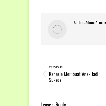
Author:
Admin Abioco
Post
navigation
PREVIOUS
Rahasia Membuat Anak Jadi
Previous
Sukses
post:
Leave a Reply