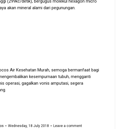
nggi (299kc/detik), bergugus molekul hexagon micro
kaya akan mineral alami dari pegunungan.
ocos Air Kesehatan Murah, semoga bermanfaat bagi
i mengembalikan kesempurnaan tubuh, mengganti
is operasi, gagalkan vonis amputasi, segera
ng.
os
Wednesday, 18 July 2018
Leave a comment