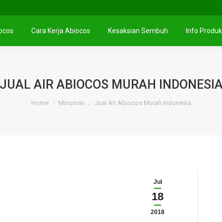
iocos
Cara Kerja Abiocos
Kesaksian Sembuh
Info Produk
JUAL AIR ABIOCOS MURAH INDONESI
You are here:
Home
Minuman
Jual Air Abiocos Murah Indonesia
Jul
18
2018