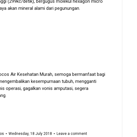
nggi (299kc/detik), bergugus molekul hexagon micro
kaya akan mineral alami dari pegunungan.
ocos Air Kesehatan Murah, semoga bermanfaat bagi
i mengembalikan kesempurnaan tubuh, mengganti
is operasi, gagalkan vonis amputasi, segera
ng.
os
Wednesday, 18 July 2018
Leave a comment