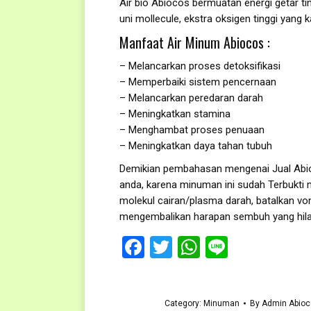
Air bio Abiocos bermuatan energi getar ti
uni mollecule, ekstra oksigen tinggi yang 
Manfaat Air Minum Abiocos :
– Melancarkan proses detoksifikasi
– Memperbaiki sistem pencernaan
– Melancarkan peredaran darah
– Meningkatkan stamina
– Menghambat proses penuaan
– Meningkatkan daya tahan tubuh
Demikian pembahasan mengenai Jual Abi
anda, karena minuman ini sudah Terbukt
molekul cairan/plasma darah, batalkan von
mengembalikan harapan sembuh yang hila
Facebook
Twitter
WhatsApp
Line
Category:
Minuman
By
Admin Abioc