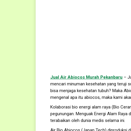
Jual Air Abiocos Murah Pekanbaru
– Ju
mencari minuman kesehatan yang teruji su
bisa menjaga kesehatan tubuh? Maka Abi
mengenal apa itu abiocos, maka kami ak
Kolaborasi bio energi alam raya (Bio Cer
pegunungan. Menguak Energi Alam Raya dan
terabaikan oleh dunia medis selama ini.
Air Bio Abiocos (Japan Tech) diproduksi 