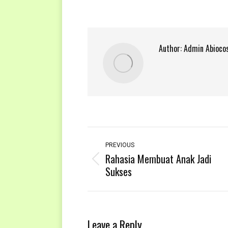
Author:
Admin Abioco
Post
navigation
PREVIOUS
Rahasia Membuat Anak Jadi
Previous
Sukses
post:
Leave a Reply